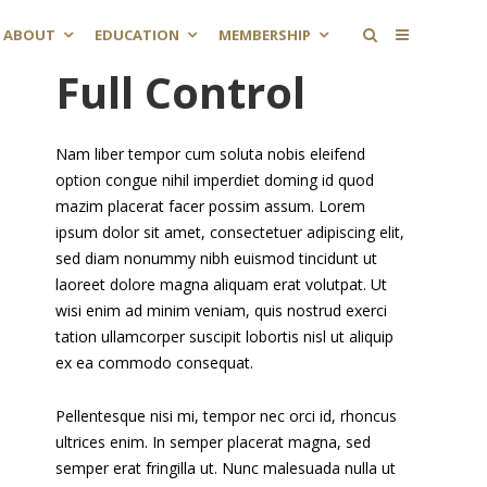
ABOUT
EDUCATION
MEMBERSHIP
Full Control
Nam liber tempor cum soluta nobis eleifend
option congue nihil imperdiet doming id quod
mazim placerat facer possim assum. Lorem
ipsum dolor sit amet, consectetuer adipiscing elit,
sed diam nonummy nibh euismod tincidunt ut
laoreet dolore magna aliquam erat volutpat. Ut
wisi enim ad minim veniam, quis nostrud exerci
tation ullamcorper suscipit lobortis nisl ut aliquip
ex ea commodo consequat.
Pellentesque nisi mi, tempor nec orci id, rhoncus
ultrices enim. In semper placerat magna, sed
semper erat fringilla ut. Nunc malesuada nulla ut