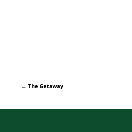
Post
←
The Getaway
navigati